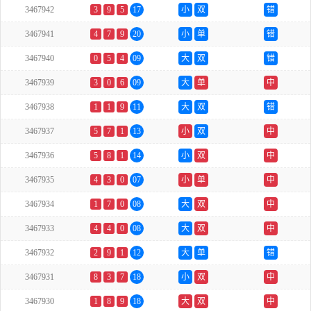
3467942
3
9
5
17
小
双
错
3467941
4
7
9
20
小
单
错
3467940
0
5
4
09
大
双
错
3467939
3
0
6
09
大
单
中
3467938
1
1
9
11
大
双
错
3467937
5
7
1
13
小
双
中
3467936
5
8
1
14
小
双
中
3467935
4
3
0
07
小
单
中
3467934
1
7
0
08
大
双
中
3467933
4
4
0
08
大
双
中
3467932
2
9
1
12
大
单
错
3467931
8
3
7
18
小
双
中
3467930
1
8
9
18
大
双
中