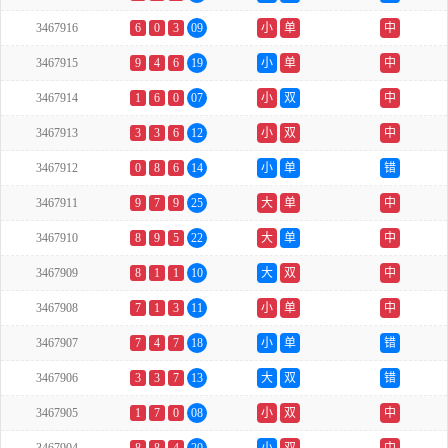
3467916
6
0
3
09
小
单
中
3467915
9
4
6
19
小
单
中
3467914
1
6
0
07
小
双
中
3467913
3
3
6
12
小
双
中
3467912
0
8
6
14
小
单
错
3467911
9
7
9
25
大
单
中
3467910
8
9
5
22
大
单
中
3467909
8
1
1
10
大
双
中
3467908
7
1
3
11
小
单
中
3467907
7
4
7
18
小
单
错
3467906
3
3
7
13
大
双
错
3467905
1
7
0
08
小
双
中