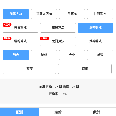
加拿大28
加拿大西28
台湾28
比特币28
捭阖算法
狻猊算法
财神算法
霸枪算法
龙门算法
灶神算法
组合
杀组
大小
单双
双项
双组
100期 正确：72 期 错误：28 期
正确率：72%
预测
走势
统计