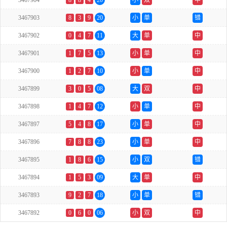
3467904
8
8
4
20
小
双
中
3467903
8
3
9
20
小
单
错
3467902
0
4
7
11
大
单
中
3467901
1
7
5
13
小
单
中
3467900
1
2
7
10
小
单
中
3467899
3
0
5
08
大
双
中
3467898
1
4
7
12
小
单
中
3467897
5
4
8
17
小
单
中
3467896
7
8
8
23
小
单
中
3467895
1
8
6
15
小
双
错
3467894
1
5
3
09
大
单
中
3467893
9
2
7
18
小
单
错
3467892
0
6
0
06
小
双
中