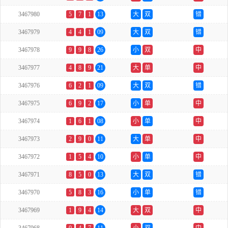
3467980
5
7
1
13
大
双
错
3467979
4
4
1
09
大
双
错
3467978
9
9
8
26
小
双
中
3467977
4
8
9
21
大
单
中
3467976
6
2
1
09
大
双
错
3467975
6
9
2
17
小
单
中
3467974
1
6
1
08
小
单
中
3467973
2
9
0
11
大
单
中
3467972
1
5
4
10
小
单
中
3467971
8
5
0
13
大
双
错
3467970
5
8
3
16
小
单
错
3467969
1
9
4
14
大
双
中