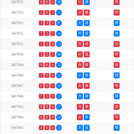
3467955
0
8
0
08
小
单
中
3467954
2
6
3
11
小
单
中
3467953
3
3
1
07
大
双
错
3467952
7
1
5
13
大
双
错
3467951
1
5
8
14
大
双
中
3467950
3
2
3
08
小
双
中
3467949
9
8
6
23
大
单
中
3467948
7
9
6
22
小
单
错
3467947
6
0
5
11
小
单
中
3467946
7
3
2
12
大
单
错
3467945
8
9
0
17
大
单
中
3467944
9
6
9
24
大
单
中
3467943
4
0
9
13
大
双
错