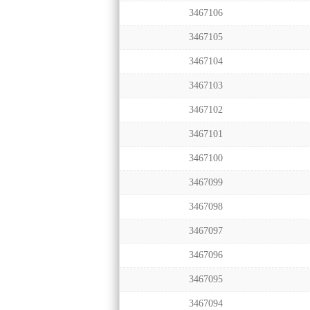
3467106
3467105
3467104
3467103
3467102
3467101
3467100
3467099
3467098
3467097
3467096
3467095
3467094