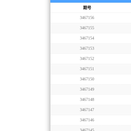
期号
3467156
3467155
3467154
3467153
3467152
3467151
3467150
3467149
3467148
3467147
3467146
3467145