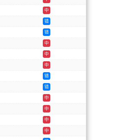
中
错
错
中
中
中
错
错
中
中
中
中