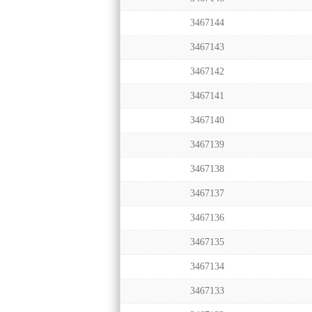
3467144
3467143
3467142
3467141
3467140
3467139
3467138
3467137
3467136
3467135
3467134
3467133