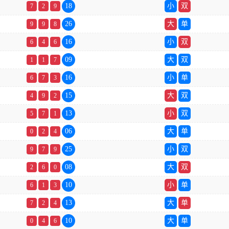
18
小
双
7
2
9
26
大
单
9
9
8
16
小
双
6
4
6
09
大
双
1
1
7
16
小
单
6
7
3
15
大
双
4
9
2
13
小
双
5
7
1
06
大
单
0
2
4
25
小
双
9
7
9
08
大
双
2
6
0
10
小
单
6
1
3
13
大
单
7
2
4
10
大
单
0
4
6