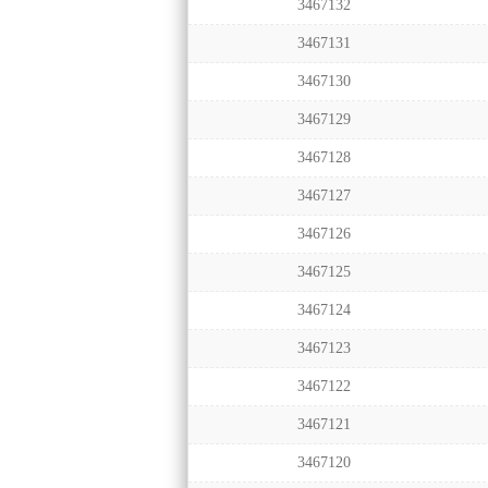
3467132
3467131
3467130
3467129
3467128
3467127
3467126
3467125
3467124
3467123
3467122
3467121
3467120