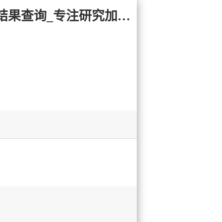
易记地址:28yc.com-jnd预测网-PC2.8预测走势-加拿大28pc预测结果查询_专注研究加拿大预测!