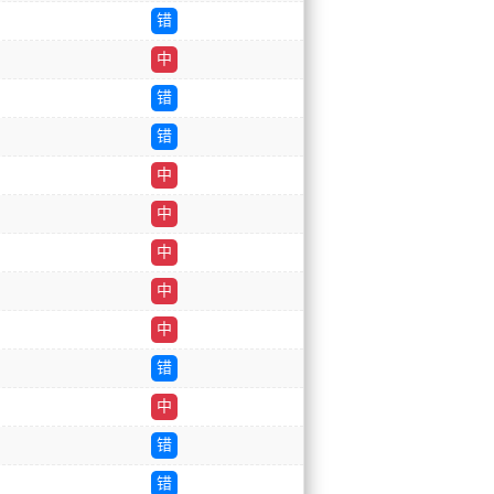
错
中
错
错
中
中
中
中
中
错
中
错
错