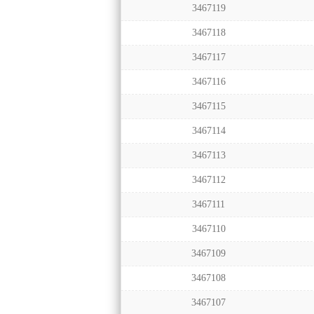
3467119
3467118
3467117
3467116
3467115
3467114
3467113
3467112
3467111
3467110
3467109
3467108
3467107