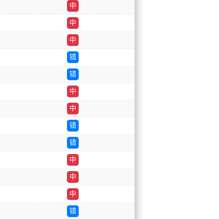
中
中
中
错
错
中
中
错
错
中
中
中
错