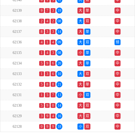
62140
6
1
5
12
大
双
中
62139
9
7
3
19
大
单
中
62138
2
4
2
08
大
双
中
62137
8
3
3
14
大
单
中
62136
4
1
4
09
大
双
错
62135
1
4
3
08
小
单
中
62134
5
9
6
20
大
单
中
62133
1
3
6
10
大
双
中
62132
5
8
8
21
大
单
中
62131
1
5
7
13
小
双
中
62130
5
9
0
14
大
双
中
62129
3
9
4
16
大
双
中
62128
0
9
9
18
小
双
中