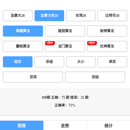
加拿大28
加拿大西28
台湾28
比特币28
捭阖算法
狻猊算法
财神算法
霸枪算法
龙门算法
灶神算法
组合
杀组
大小
单双
双项
双组
100期 正确：75 期 错误：25 期
正确率：75%
预测
走势
统计