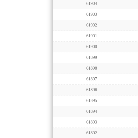
61904
61903
61902
61901
61900
61899
61898
61897
61896
61895
61894
61893
61892