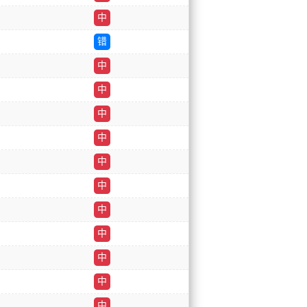
中
错
中
中
中
中
中
中
中
中
中
中
中