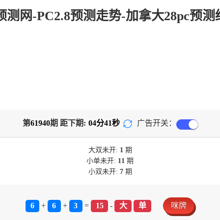
第
61940
期 距下期:
04
分
40
秒
广告开关：
大双
未开:
1
期
小单
未开:
11
期
小双
未开:
7
期
6
+
6
+
3
=
15
-
大
单
咪牌