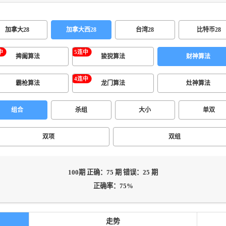
加拿大28
加拿大西28
台湾28
比特币28
捭阖算法
狻猊算法
财神算法
霸枪算法
龙门算法
灶神算法
组合
杀组
大小
单双
双项
双组
100期 正确：75 期 错误：25 期
正确率：75%
走势