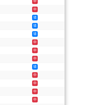
中
中
错
错
错
中
中
中
错
中
中
中
中