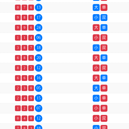
13
大
单
0
7
6
17
小
双
9
8
0
24
大
单
9
9
6
06
小
双
1
1
4
18
小
双
3
8
7
20
大
单
6
8
6
12
小
双
8
2
2
16
大
单
6
6
4
05
大
单
2
3
0
15
小
单
2
4
9
07
小
单
1
2
4
12
小
双
0
4
8
18
小
双
7
8
3