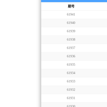
期号
61941
61940
61939
61938
61937
61936
61935
61934
61933
61932
61931
61930