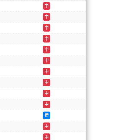
中
中
中
中
中
中
中
中
中
中
错
中
中