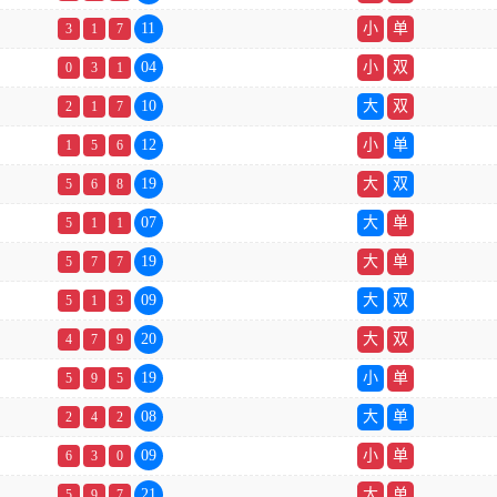
11
小
单
3
1
7
04
小
双
0
3
1
10
大
双
2
1
7
12
小
单
1
5
6
19
大
双
5
6
8
07
大
单
5
1
1
19
大
单
5
7
7
09
大
双
5
1
3
20
大
双
4
7
9
19
小
单
5
9
5
08
大
单
2
4
2
09
小
单
6
3
0
21
大
单
5
9
7