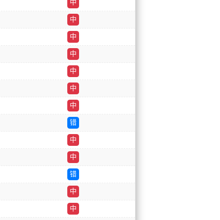
中
中
中
中
中
中
中
错
中
中
错
中
中