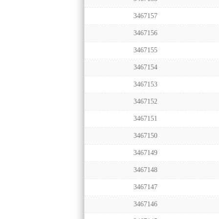
3467157
3467156
3467155
3467154
3467153
3467152
3467151
3467150
3467149
3467148
3467147
3467146