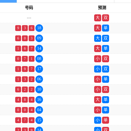
号码
预测
---
大
双
18
大
单
9
3
6
09
大
双
6
0
3
14
大
单
1
6
7
08
小
双
0
7
1
17
小
双
1
9
7
06
小
单
1
3
2
10
小
双
6
2
2
16
大
单
4
8
4
04
小
单
0
0
4
15
小
单
4
7
4
14
小
双
2
3
9