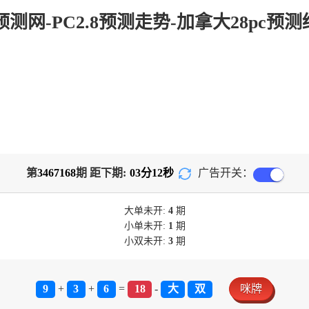
第
3467168
期 距下期:
03
分
11
秒
广告开关：
大单
未开:
4
期
小单
未开:
1
期
小双
未开:
3
期
9
+
3
+
6
=
18
-
大
双
咪牌