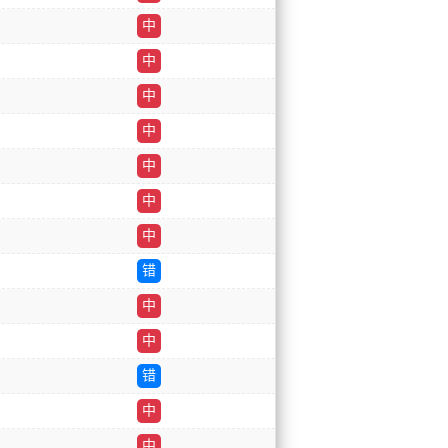
中
中
中
中
中
中
中
错
中
中
错
中
中