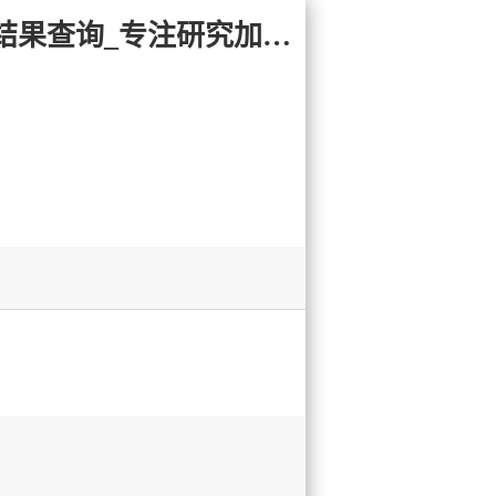
易记地址:28yc.com-jnd预测网-PC2.8预测走势-加拿大28pc预测结果查询_专注研究加拿大预测!