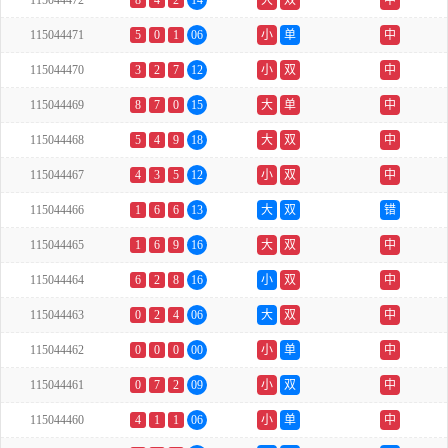
115044472
8
4
2
14
大
双
中
115044471
5
0
1
06
小
单
中
115044470
3
2
7
12
小
双
中
115044469
8
7
0
15
大
单
中
115044468
5
4
9
18
大
双
中
115044467
4
3
5
12
小
双
中
115044466
1
6
6
13
大
双
错
115044465
1
6
9
16
大
双
中
115044464
6
2
8
16
小
双
中
115044463
0
2
4
06
大
双
中
115044462
0
0
0
00
小
单
中
115044461
0
7
2
09
小
双
中
115044460
4
1
1
06
小
单
中