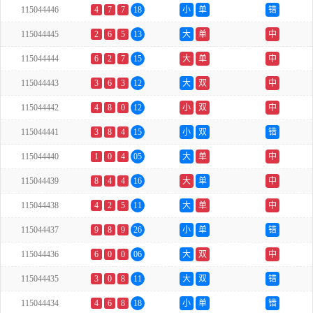
115044446
4
7
7
18
小
单
错
115044445
2
6
5
13
大
单
中
115044444
6
2
7
15
大
单
中
115044443
3
6
3
12
大
双
中
115044442
4
8
0
12
小
双
中
115044441
3
8
4
15
小
双
错
115044440
1
0
4
05
大
单
中
115044439
8
4
4
16
大
单
中
115044438
4
2
5
11
大
单
中
115044437
9
8
9
26
小
单
错
115044436
6
0
0
06
大
双
中
115044435
3
0
8
11
大
双
错
115044434
4
6
8
18
小
单
错