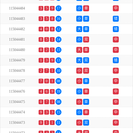
115044484
3
5
9
17
小
单
中
115044483
3
5
8
16
小
单
错
115044482
4
0
8
12
大
单
错
115044481
8
5
1
14
小
双
中
115044480
8
2
5
15
大
单
中
115044479
1
3
9
13
大
双
错
115044478
2
7
1
10
小
双
中
115044477
7
0
1
08
小
单
中
115044476
4
6
9
19
小
单
中
115044475
0
7
1
08
小
单
中
115044474
9
3
3
15
小
单
中
115044473
9
1
1
11
小
双
中