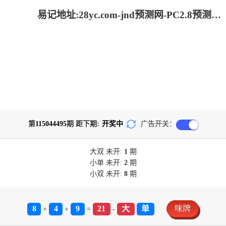
易记地址:28yc.com-jnd预测网-PC2.8预测走势-加拿大28pc预测结果查询_专注研究加拿大预测!
第
115044495
期 距下期:
开奖中
广告开关：
大双
未开:
1
期
小单
未开:
2
期
小双
未开:
8
期
8
4
9
21
大
单
咪牌
+
+
=
-