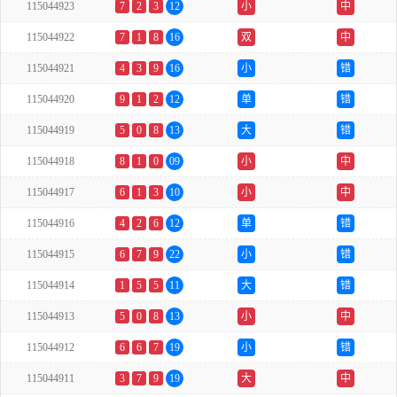
115044923
7
2
3
12
小
中
115044922
7
1
8
16
双
中
115044921
4
3
9
16
小
错
115044920
9
1
2
12
单
错
115044919
5
0
8
13
大
错
115044918
8
1
0
09
小
中
115044917
6
1
3
10
小
中
115044916
4
2
6
12
单
错
115044915
6
7
9
22
小
错
115044914
1
5
5
11
大
错
115044913
5
0
8
13
小
中
115044912
6
6
7
19
小
错
115044911
3
7
9
19
大
中