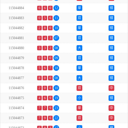
115044884
6
6
0
12
单
错
115044883
0
5
6
11
双
错
115044882
2
8
0
10
单
错
115044881
0
4
3
07
双
错
115044880
3
3
2
08
大
错
115044879
0
9
0
09
双
错
115044878
5
6
7
18
单
错
115044877
8
0
0
08
大
错
115044876
2
0
8
10
双
中
115044875
4
6
9
19
小
错
115044874
7
7
9
23
单
中
115044873
7
9
6
22
双
中