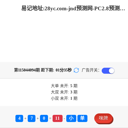
易记地址:28yc.com-jnd预测网-PC2.8预测走势-加拿大28pc预测结果查询_专注研究加拿大预测!
第
115044094
期 距下期:
01
分
34
秒
广告开关：
大单
未开:
5
期
大双
未开:
3
期
小双
未开:
1
期
4
7
0
11
小
单
咪牌
+
+
=
-