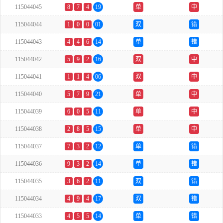
115044045
8
7
4
19
单
中
115044044
1
0
0
01
双
错
115044043
4
4
6
14
单
错
115044042
5
9
2
16
双
中
115044041
1
1
4
06
双
中
115044040
5
7
9
21
单
中
115044039
6
0
5
11
单
中
115044038
2
8
5
15
单
中
115044037
7
3
2
12
单
错
115044036
9
3
2
14
单
错
115044035
3
6
2
11
双
错
115044034
4
9
4
17
双
错
115044033
4
5
5
14
单
错