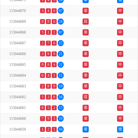
115044071
1
4
5
10
单
错
115044070
3
4
0
07
单
中
115044069
9
9
6
24
双
中
115044068
5
1
1
07
单
中
115044067
2
7
6
15
单
中
115044066
3
9
9
21
单
中
115044065
9
8
4
21
单
中
115044064
6
4
1
11
单
中
115044063
2
8
9
19
单
中
115044062
5
3
8
16
双
中
115044061
8
5
2
15
单
中
115044060
7
9
3
19
单
中
115044059
1
2
1
04
单
错