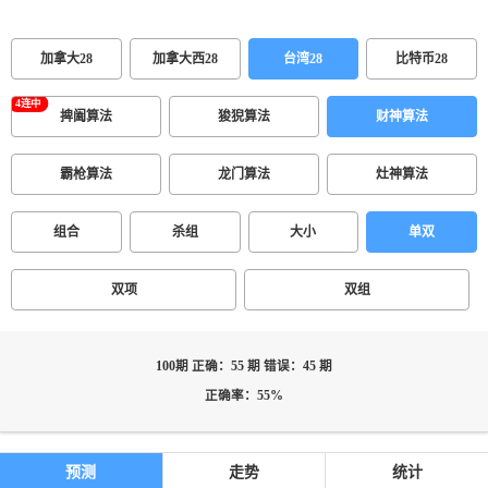
加拿大28
加拿大西28
台湾28
比特币28
捭阖算法
狻猊算法
财神算法
霸枪算法
龙门算法
灶神算法
组合
杀组
大小
单双
双项
双组
100期 正确：55 期 错误：45 期
正确率：55%
预测
走势
统计