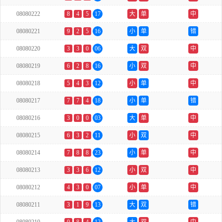
08080222
8
4
5
17
大
单
中
08080221
9
2
5
16
小
单
错
08080220
3
3
0
06
大
双
中
08080219
6
2
8
16
小
双
中
08080218
5
4
3
12
小
单
中
08080217
7
7
4
18
小
单
错
08080216
3
0
0
03
大
单
中
08080215
6
3
2
11
小
双
中
08080214
7
8
8
23
小
单
中
08080213
3
3
6
12
小
双
中
08080212
4
3
0
07
小
单
中
08080211
3
1
9
13
大
双
错