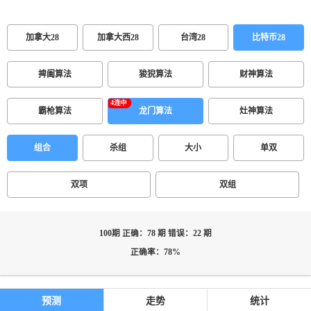
加拿大28
加拿大西28
台湾28
比特币28
捭阖算法
狻猊算法
财神算法
霸枪算法
龙门算法
灶神算法
组合
杀组
大小
单双
双项
双组
100期 正确：78 期 错误：22 期
正确率：78%
预测
走势
统计