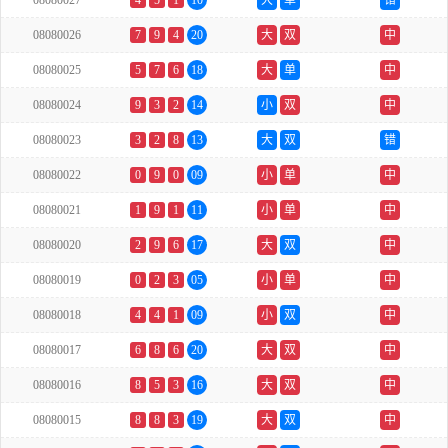
08080027
4
5
1
10
大
单
错
08080026
7
9
4
20
大
双
中
08080025
5
7
6
18
大
单
中
08080024
9
3
2
14
小
双
中
08080023
3
2
8
13
大
双
错
08080022
0
9
0
09
小
单
中
08080021
1
9
1
11
小
单
中
08080020
2
9
6
17
大
双
中
08080019
0
2
3
05
小
单
中
08080018
4
4
1
09
小
双
中
08080017
6
8
6
20
大
双
中
08080016
8
5
3
16
大
双
中
08080015
8
8
3
19
大
双
中