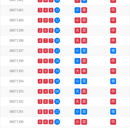
08071402
1
6
3
10
小
单
中
08071401
5
4
6
15
小
单
中
08071400
1
9
2
12
小
双
中
08071399
2
6
8
16
大
双
中
08071398
4
7
7
18
大
双
中
08071397
6
0
9
15
小
双
错
08071396
7
9
2
18
小
双
中
08071395
4
8
7
19
大
单
中
08071394
4
7
8
19
小
双
错
08071393
4
4
0
08
大
双
中
08071392
3
6
7
16
大
双
中
08071391
8
6
9
23
小
双
错
08071390
0
6
4
10
小
双
中