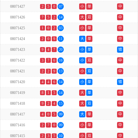
08071427
2
5
0
07
小
单
中
08071426
7
5
2
14
大
双
中
08071425
1
0
2
03
小
单
中
08071424
2
0
9
11
大
单
中
08071423
9
4
7
20
小
单
错
08071422
3
7
6
16
小
双
中
08071421
2
2
9
13
小
双
中
08071420
4
4
6
14
小
单
错
08071419
8
1
5
14
大
单
中
08071418
9
2
4
15
大
双
中
08071417
4
0
5
09
大
单
中
08071416
2
7
0
09
小
单
中
08071415
2
3
5
10
小
双
中