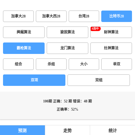
加拿大28
加拿大西28
台湾28
比特币28
捭阖算法
狻猊算法
财神算法
霸枪算法
龙门算法
灶神算法
组合
杀组
大小
单双
双项
双组
100期 正确：52 期 错误：48 期
正确率：52%
预测
走势
统计