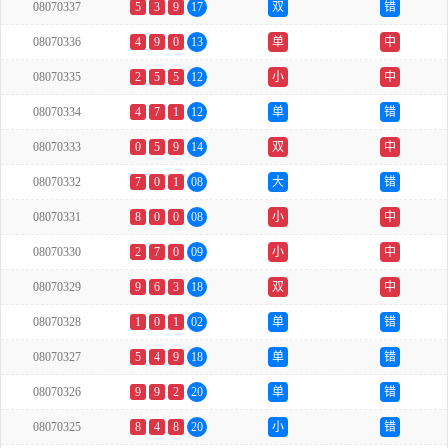
08070337
5
3
9
17
双
错
08070336
4
9
0
13
单
中
08070335
2
5
5
12
小
中
08070334
4
7
1
12
单
错
08070333
0
5
9
14
双
中
08070332
7
0
1
08
大
错
08070331
8
0
0
08
小
中
08070330
2
7
0
09
小
中
08070329
9
6
3
18
双
中
08070328
1
0
1
02
单
错
08070327
5
4
9
18
单
错
08070326
9
9
2
20
单
错
08070325
8
4
8
20
小
错