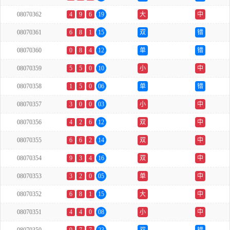
08070362
4
9
6
19
大
中
08070361
6
8
1
15
双
错
08070360
0
8
4
12
单
错
08070359
5
5
0
10
小
中
08070358
1
5
0
06
单
错
08070357
3
0
0
03
小
中
08070356
4
2
6
12
双
中
08070355
6
6
2
14
双
中
08070354
9
3
4
16
双
中
08070353
3
2
0
05
单
中
08070352
6
8
1
15
大
中
08070351
4
4
0
08
小
中