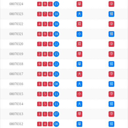
08070324
4
9
2
15
单
中
08070323
3
7
0
10
大
错
08070322
4
3
3
10
双
中
08070321
6
9
3
18
小
错
08070320
7
7
8
22
双
中
08070319
2
8
5
15
单
中
08070318
9
7
6
22
单
错
08070317
9
4
8
21
大
中
08070316
1
1
6
08
大
错
08070315
5
5
1
11
小
中
08070314
5
5
1
11
大
错
08070313
1
1
5
07
单
中
08070312
1
4
3
08
单
错