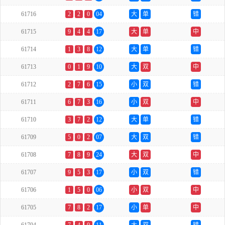
61716
2
2
0
04
大
单
错
61715
9
4
4
17
大
单
中
61714
1
3
8
12
大
单
错
61713
0
1
9
10
大
双
中
61712
2
7
6
15
小
双
错
61711
6
7
3
16
小
双
中
61710
3
7
2
12
大
单
错
61709
5
0
2
07
大
双
错
61708
7
8
9
24
大
双
中
61707
9
5
3
17
小
双
错
61706
1
5
0
06
小
双
中
61705
7
8
2
17
小
单
中