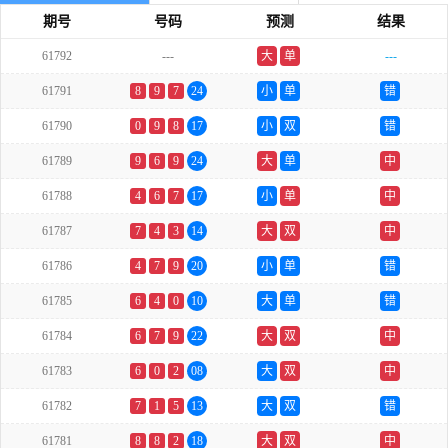
期号
号码
预测
结果
61792
---
大
单
---
61791
8
9
7
24
小
单
错
61790
0
9
8
17
小
双
错
61789
9
6
9
24
大
单
中
61788
4
6
7
17
小
单
中
61787
7
4
3
14
大
双
中
61786
4
7
9
20
小
单
错
61785
6
4
0
10
大
单
错
61784
6
7
9
22
大
双
中
61783
6
0
2
08
大
双
中
61782
7
1
5
13
大
双
错
61781
8
8
2
18
大
双
中